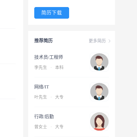
简历下载
推荐简历
更多简历
技术员/工程师
李先生
·
本科
网络/IT
叶先生
·
大专
行政/后勤
曾女士
·
大专