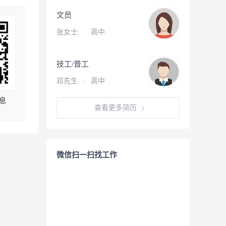
文员
张女士
·
高中
技工/普工
邓先生
·
高中
息
查看更多简历
微信扫一扫找工作