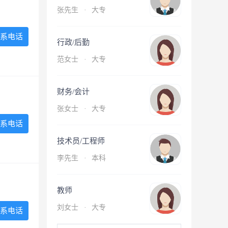
张先生
·
大专
系电话
行政/后勤
范女士
·
大专
财务/会计
张女士
·
大专
系电话
技术员/工程师
李先生
·
本科
教师
刘女士
·
大专
系电话